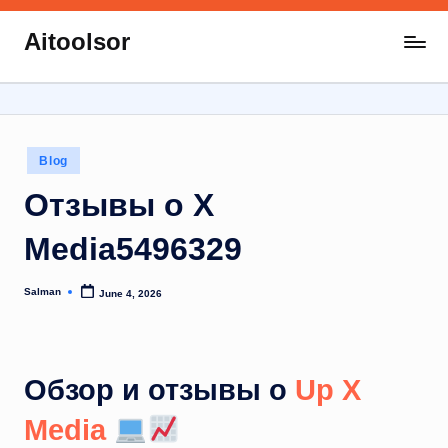
Aitoolsor
Skip
All
to
about
content
AI
and
Digital
Posted
Blog
Marketing
in
Отзывы о X
Media5496329
Salman
June 4, 2026
Posted
by
Обзор и отзывы о
Up X
Media