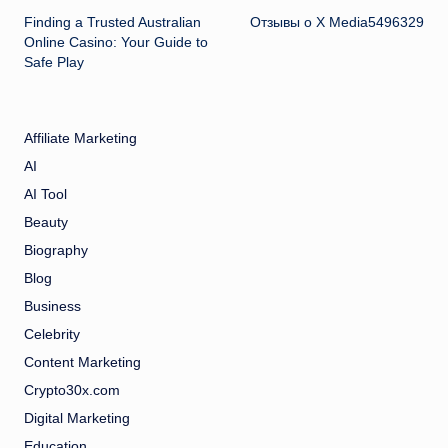
Finding a Trusted Australian
Отзывы о X Media5496329
navigation
Online Casino: Your Guide to
Safe Play
Affiliate Marketing
AI
AI Tool
Beauty
Biography
Blog
Business
Celebrity
Content Marketing
Crypto30x.com
Digital Marketing
Education