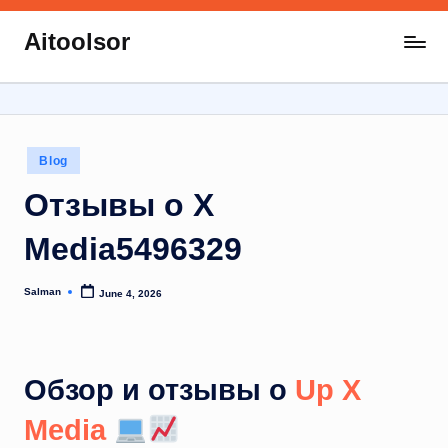
Aitoolsor
Skip
All
to
about
content
AI
and
Digital
Posted
Blog
Marketing
in
Отзывы о X
Media5496329
Salman
June 4, 2026
Posted
by
Обзор и отзывы о
Up X
Media