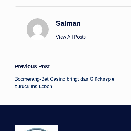
Salman
View All Posts
Post
Previous Post
Boomerang-Bet Casino bringt das Glücksspiel
navigation
zurück ins Leben