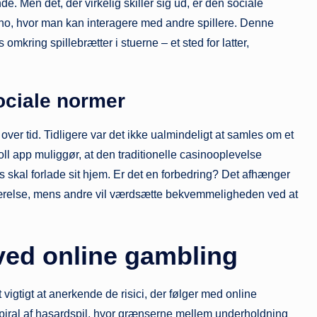
de. Men det, der virkelig skiller sig ud, er den sociale
sino, hvor man kan interagere med andre spillere. Denne
ring spillebrætter i stuerne – et sted for latter,
sociale normer
er tid. Tidligere var det ikke ualmindeligt at samles om et
oll app muliggør, at den traditionelle casinooplevelse
s skal forlade sit hjem. Er det en forbedring? Det afhænger
deværelse, mens andre vil værdsætte bekvemmeligheden ved at
 ved online gambling
igtigt at anerkende de risici, der følger med online
 spiral af hasardspil, hvor grænserne mellem underholdning