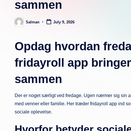
sammen
Salman
July 9, 2026
Posted
by
Opdag hvordan fred
fridayroll app bring
sammen
Der er noget særligt ved fredage. Ugen nærmer sig sin a
med venner eller familie. Her træder fridayroll app ind som
sociale oplevelse.
Hvorfor betyder social