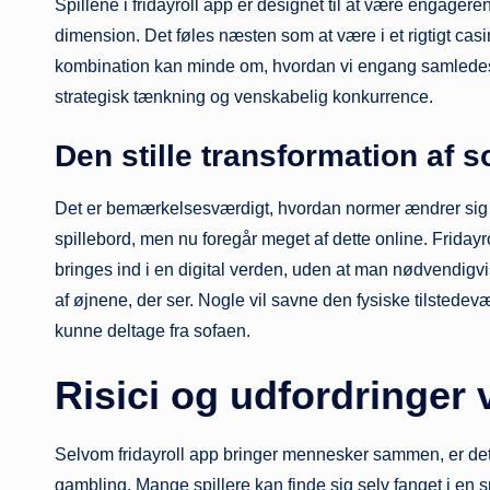
Spillene i fridayroll app er designet til at være engageren
dimension. Det føles næsten som at være i et rigtigt ca
kombination kan minde om, hvordan vi engang samledes omk
strategisk tænkning og venskabelig konkurrence.
Den stille transformation af 
Det er bemærkelsesværdigt, hvordan normer ændrer sig ov
spillebord, men nu foregår meget af dette online. Fridayr
bringes ind i en digital verden, uden at man nødvendigvi
af øjnene, der ser. Nogle vil savne den fysiske tilste
kunne deltage fra sofaen.
Risici og udfordringer
Selvom fridayroll app bringer mennesker sammen, er det v
gambling. Mange spillere kan finde sig selv fanget i en