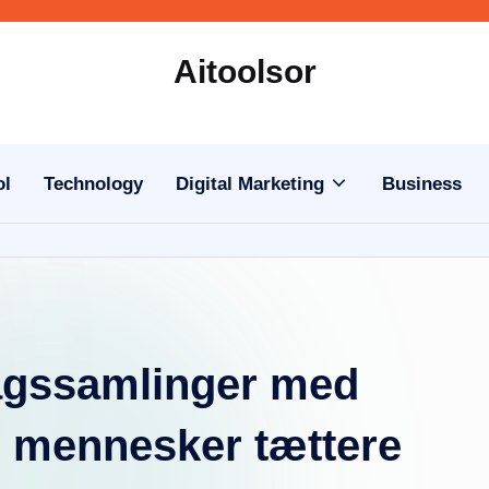
Aitoolsor
All
about
AI
ol
Technology
Digital Marketing
Business
and
Digital
Marketing
agssamlinger med
er mennesker tættere