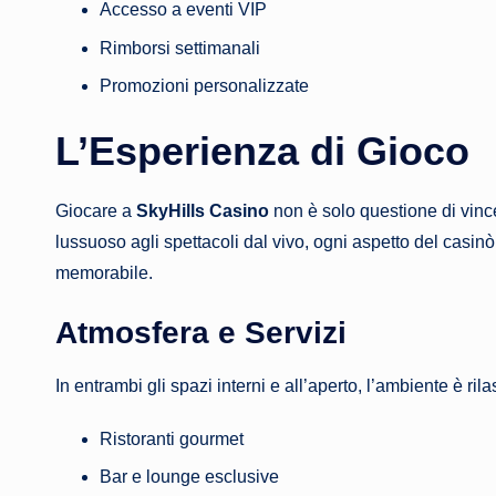
Accesso a eventi VIP
Rimborsi settimanali
Promozioni personalizzate
L’Esperienza di Gioco
Giocare a
SkyHills Casino
non è solo questione di vinc
lussuoso agli spettacoli dal vivo, ogni aspetto del casinò
memorabile.
Atmosfera e Servizi
In entrambi gli spazi interni e all’aperto, l’ambiente è rila
Ristoranti gourmet
Bar e lounge esclusive