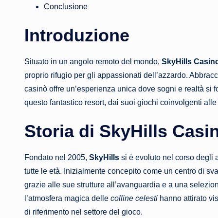
Conclusione
Introduzione
Situato in un angolo remoto del mondo,
SkyHills Casin
proprio rifugio per gli appassionati dell’azzardo. Abbrac
casinò offre un’esperienza unica dove sogni e realtà si f
questo fantastico resort, dai suoi giochi coinvolgenti alle
Storia di SkyHills Casi
Fondato nel 2005,
SkyHills
si è evoluto nel corso degli 
tutte le età. Inizialmente concepito come un centro di sv
grazie alle sue strutture all’avanguardia e a una selezion
l’atmosfera magica delle
colline celesti
hanno attirato vis
di riferimento nel settore del gioco.