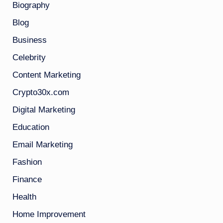
Biography
Blog
Business
Celebrity
Content Marketing
Crypto30x.com
Digital Marketing
Education
Email Marketing
Fashion
Finance
Health
Home Improvement