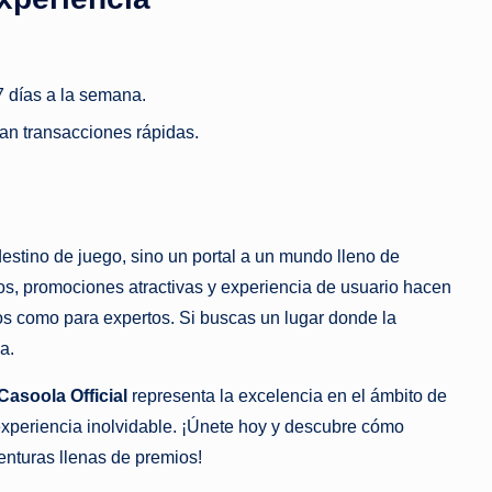
 7 días a la semana.
an transacciones rápidas.
estino de juego, sino un portal a un mundo lleno de
os, promociones atractivas y experiencia de usuario hacen
os como para expertos. Si buscas un lugar donde la
a.
Casoola Official
representa la excelencia en el ámbito de
experiencia inolvidable. ¡Únete hoy y descubre cómo
nturas llenas de premios!