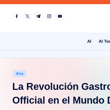
Skip
facebook.com
twitter.com
t.me
instagram.com
youtube.com
to
content
AI
AI To
Posted
Blog
in
La Revolución Gastr
Official en el Mundo 