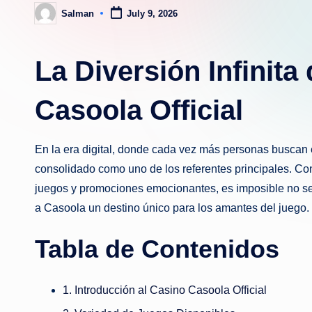
Salman
July 9, 2026
Posted
by
La Diversión Infinita
Casoola Official
En la era digital, donde cada vez más personas buscan 
consolidado como uno de los referentes principales. Co
juegos y promociones emocionantes, es imposible no sen
a Casoola un destino único para los amantes del juego.
Tabla de Contenidos
1. Introducción al Casino Casoola Official