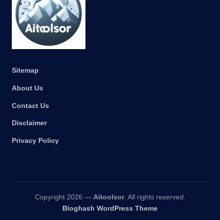
Sitemap
About Us
Contact Us
Disclaimer
Privacy Policy
Copyright 2026 —
Aitoolsor
. All rights reserved.
Bloghash WordPress Theme