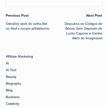
Post
Previous Post
Next Post
Odvážný skok do světa Bet
Descubra os Códigos de
navigation
on Red s novým přihlášením
Bônus Sem Depósito do
Lucky Capone e Ganhe
Além do Imaginável
Affiliate Marketing
AI
AI Tool
Beauty
Biography
Blog
Business
Celebrity