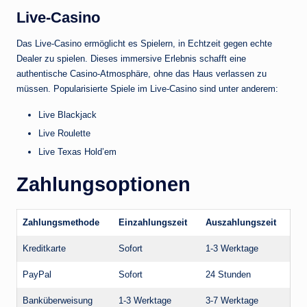
Live-Casino
Das Live-Casino ermöglicht es Spielern, in Echtzeit gegen echte
Dealer zu spielen. Dieses immersive Erlebnis schafft eine
authentische Casino-Atmosphäre, ohne das Haus verlassen zu
müssen. Popularisierte Spiele im Live-Casino sind unter anderem:
Live Blackjack
Live Roulette
Live Texas Hold’em
Zahlungsoptionen
Zahlungsmethode
Einzahlungszeit
Auszahlungszeit
Kreditkarte
Sofort
1-3 Werktage
PayPal
Sofort
24 Stunden
Banküberweisung
1-3 Werktage
3-7 Werktage