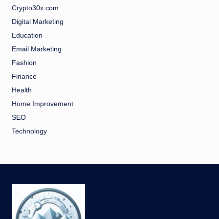
Crypto30x.com
Digital Marketing
Education
Email Marketing
Fashion
Finance
Health
Home Improvement
SEO
Technology