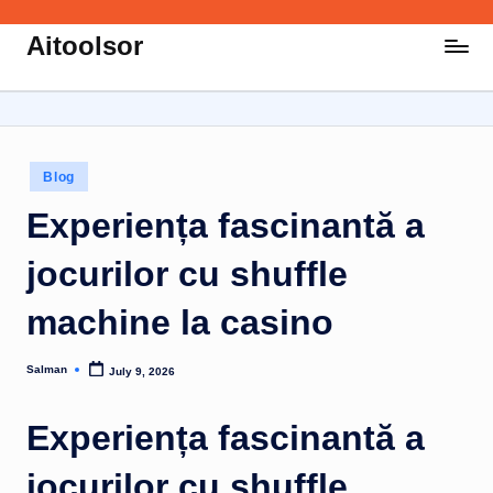
Aitoolsor
Skip
All
to
about
content
AI
and
Digital
Posted
Blog
Marketing
in
Experiența fascinantă a
jocurilor cu shuffle
machine la casino
Salman
July 9, 2026
Posted
by
Experiența fascinantă a
jocurilor cu shuffle