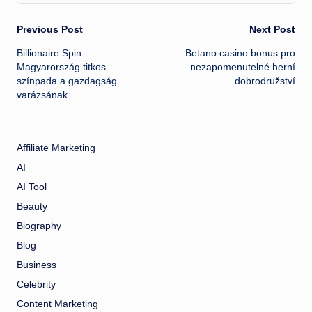
Post
Previous Post
Next Post
Billionaire Spin
Betano casino bonus pro
navigation
Magyarország titkos
nezapomenutelné herní
színpada a gazdagság
dobrodružství
varázsának
Affiliate Marketing
AI
AI Tool
Beauty
Biography
Blog
Business
Celebrity
Content Marketing