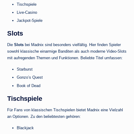
Tischspiele
Live-Casino
Jackpot-Spiele
Slots
Die
Slots
bei Madnix sind besonders vielfältig. Hier finden Spieler
sowohl klassische einarmige Banditen als auch moderne Video-Slots
mit aufregenden Themen und Funktionen. Beliebte Titel umfassen:
Starburst
Gonzo’s Quest
Book of Dead
Tischspiele
Für Fans von klassischen Tischspielen bietet Madnix eine Vielzahl
an Optionen. Zu den beliebtesten gehören:
Blackjack