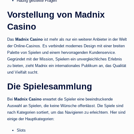
Häufig gestellte Fragen
Vorstellung von Madnix
Casino
Das
Madnix Casino
ist mehr als nur ein weiterer Anbieter in der Welt
der Online-Casinos. Es verbindet modernes Design mit einer breiten
Palette von Spielen und einem hervorragenden Kundenservice.
Gegründet mit der Mission, Spielern ein unvergleichliches Erlebnis
zu bieten, zieht Madnix ein internationales Publikum an, das Qualität
und Vielfalt sucht.
Die Spielesammlung
Bei
Madnix Casino
erwartet die Spieler eine beeindruckende
Auswahl an Spielen, die keine Wünsche offenlässt. Die Spiele sind
nach Kategorien sortiert, um das Navigieren zu erleichtern. Hier sind
einige der Hauptkategorien:
Slots