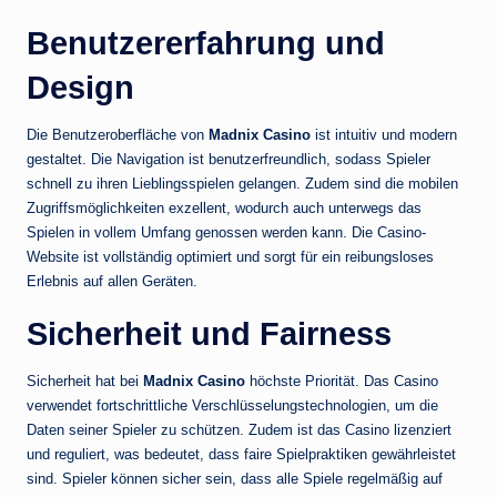
Benutzererfahrung und
Design
Die Benutzeroberfläche von
Madnix Casino
ist intuitiv und modern
gestaltet. Die Navigation ist benutzerfreundlich, sodass Spieler
schnell zu ihren Lieblingsspielen gelangen. Zudem sind die mobilen
Zugriffsmöglichkeiten exzellent, wodurch auch unterwegs das
Spielen in vollem Umfang genossen werden kann. Die Casino-
Website ist vollständig optimiert und sorgt für ein reibungsloses
Erlebnis auf allen Geräten.
Sicherheit und Fairness
Sicherheit hat bei
Madnix Casino
höchste Priorität. Das Casino
verwendet fortschrittliche Verschlüsselungstechnologien, um die
Daten seiner Spieler zu schützen. Zudem ist das Casino lizenziert
und reguliert, was bedeutet, dass faire Spielpraktiken gewährleistet
sind. Spieler können sicher sein, dass alle Spiele regelmäßig auf