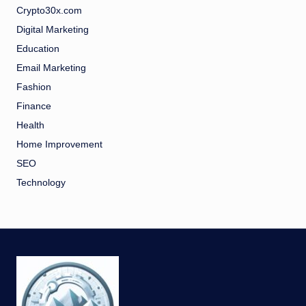
Crypto30x.com
Digital Marketing
Education
Email Marketing
Fashion
Finance
Health
Home Improvement
SEO
Technology