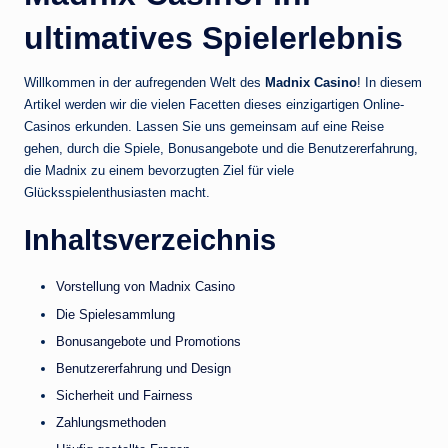
ultimatives Spielerlebnis
Willkommen in der aufregenden Welt des
Madnix Casino
! In diesem
Artikel werden wir die vielen Facetten dieses einzigartigen Online-
Casinos erkunden. Lassen Sie uns gemeinsam auf eine Reise
gehen, durch die Spiele, Bonusangebote und die Benutzererfahrung,
die Madnix zu einem bevorzugten Ziel für viele
Glücksspielenthusiasten macht.
Inhaltsverzeichnis
Vorstellung von Madnix Casino
Die Spielesammlung
Bonusangebote und Promotions
Benutzererfahrung und Design
Sicherheit und Fairness
Zahlungsmethoden