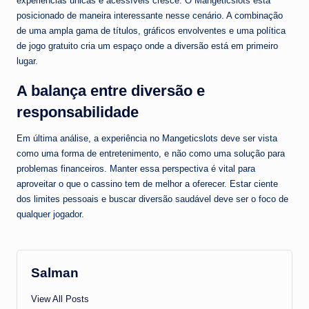
experiências únicas e acessíveis cresce. O Mangeticslots está
posicionado de maneira interessante nesse cenário. A combinação
de uma ampla gama de títulos, gráficos envolventes e uma política
de jogo gratuito cria um espaço onde a diversão está em primeiro
lugar.
A balança entre diversão e
responsabilidade
Em última análise, a experiência no Mangeticslots deve ser vista
como uma forma de entretenimento, e não como uma solução para
problemas financeiros. Manter essa perspectiva é vital para
aproveitar o que o cassino tem de melhor a oferecer. Estar ciente
dos limites pessoais e buscar diversão saudável deve ser o foco de
qualquer jogador.
Salman
View All Posts