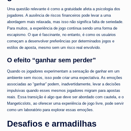
Uma questão relevante é como a gratuidade afeta a psicologia dos
jogadores. A ausência de riscos financeiros pode levar a uma
abordagem mais relaxada, mas isso não significa falta de seriedade.
Para muitos, a experiência de jogo continua sendo uma forma de
escapismo. O que é fascinante, no entanto, é como os usuários
começam a desenvolver preferências por determinados jogos e
estilos de aposta, mesmo sem um risco real envolvido.
O efeito “ganhar sem perder”
Quando os jogadores experimentam a sensação de ganhar em um
ambiente sem riscos, isso pode criar uma expectativa. As emoções
associadas ao “ganhar” podem, inadvertidamente, levar a decisões
impulsivas quando esses mesmos jogadores migram para apostas
reais. Essa transição é algo que deve ser abordado com cautela, e o
Mangeticslots, ao oferecer uma experiência de jogo livre, pode servir
como um laboratório para explorar essas emoções.
Desafios e armadilhas