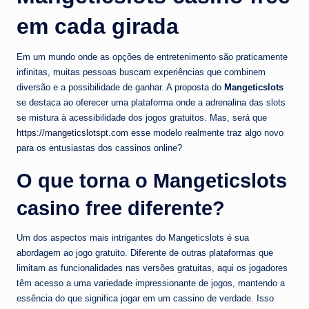
em cada girada
Em um mundo onde as opções de entretenimento são praticamente
infinitas, muitas pessoas buscam experiências que combinem
diversão e a possibilidade de ganhar. A proposta do
Mangeticslots
se destaca ao oferecer uma plataforma onde a adrenalina das slots
se mistura à acessibilidade dos jogos gratuitos. Mas, será que
https://mangeticslotspt.com
esse modelo realmente traz algo novo
para os entusiastas dos cassinos online?
O que torna o Mangeticslots
casino free diferente?
Um dos aspectos mais intrigantes do Mangeticslots é sua
abordagem ao jogo gratuito. Diferente de outras plataformas que
limitam as funcionalidades nas versões gratuitas, aqui os jogadores
têm acesso a uma variedade impressionante de jogos, mantendo a
essência do que significa jogar em um cassino de verdade. Isso