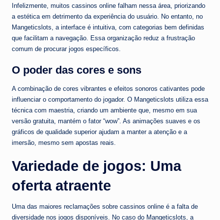
Infelizmente, muitos cassinos online falham nessa área, priorizando
a estética em detrimento da experiência do usuário. No entanto, no
Mangeticslots, a interface é intuitiva, com categorias bem definidas
que facilitam a navegação. Essa organização reduz a frustração
comum de procurar jogos específicos.
O poder das cores e sons
A combinação de cores vibrantes e efeitos sonoros cativantes pode
influenciar o comportamento do jogador. O Mangeticslots utiliza essa
técnica com maestria, criando um ambiente que, mesmo em sua
versão gratuita, mantém o fator “wow”. As animações suaves e os
gráficos de qualidade superior ajudam a manter a atenção e a
imersão, mesmo sem apostas reais.
Variedade de jogos: Uma
oferta atraente
Uma das maiores reclamações sobre cassinos online é a falta de
diversidade nos jogos disponíveis. No caso do Mangeticslots, a