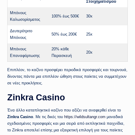
Στοιχηματισμού
Μπόνους
100% έως 500€
30x
Καλωσορίσματος
Δευτερότριτο
50% έως 200€
25x
Μπόνους
Μπόνους
20% κάθε
20x
Επαναφόρτωσης
Παρασκευή
Επιπλέον, το καζίνο προσφέρει περιοδικά προσφορές και τουρνουά,
δίνοντας πάντα μια επιπλέον ώθηση στους παίκτες να συμμετέχουν
σε νέες προκλήσεις.
Zinkra Casino
Ένα άλλο καταπληκτικό καζίνο που αξίζει να αναφερθεί είναι το
Zinkra Casino
. Με τις δικές του
https://wildsultangr.com
μοναδικά
σχεδιασμένες προσφορές και μια σειρά από εκπληκτικά παιχνίδια,
το Zinkra αποτελεί επίσης μια εξαιρετική επιλογή για τους παίκτες