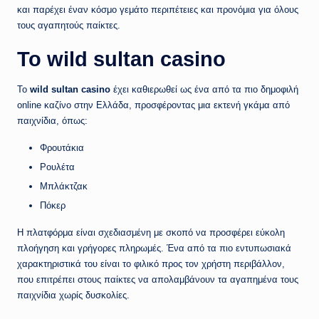
και παρέχει έναν κόσμο γεμάτο περιπέτειες και προνόμια για όλους
τους αγαπητούς παίκτες.
Το wild sultan casino
Το
wild sultan casino
έχει καθιερωθεί ως ένα από τα πιο δημοφιλή
online καζίνο στην Ελλάδα, προσφέροντας μια εκτενή γκάμα από
παιχνίδια, όπως:
Φρουτάκια
Ρουλέτα
Μπλάκτζακ
Πόκερ
Η πλατφόρμα είναι σχεδιασμένη με σκοπό να προσφέρει εύκολη
πλοήγηση και γρήγορες πληρωμές. Ένα από τα πιο εντυπωσιακά
χαρακτηριστικά του είναι το φιλικό προς τον χρήστη περιβάλλον,
που επιτρέπει στους παίκτες να απολαμβάνουν τα αγαπημένα τους
παιχνίδια χωρίς δυσκολίες.