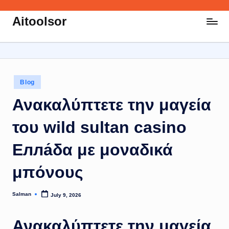
Aitoolsor
Skip
All
to
about
content
AI
and
Digital
Posted
Blog
Marketing
in
Ανακαλύπτετε την μαγεία
του wild sultan casino
Елла́δα με μοναδικά
μπόνους
Salman
July 9, 2026
Posted
by
Ανακαλύπτετε την μαγεία