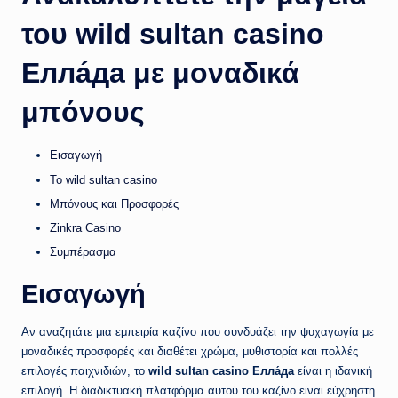
του wild sultan casino
Елла́да με μοναδικά
μπόνους
Εισαγωγή
Το wild sultan casino
Μπόνους και Προσφορές
Zinkra Casino
Συμπέρασμα
Εισαγωγή
Αν αναζητάτε μια εμπειρία καζίνο που συνδυάζει την ψυχαγωγία με
μοναδικές προσφορές και διαθέτει χρώμα, μυθιστορία και πολλές
επιλογές παιχνιδιών, το
wild sultan casino Елла́да
είναι η ιδανική
επιλογή. Η διαδικτυακή πλατφόρμα αυτού του καζίνο είναι εύχρηστη